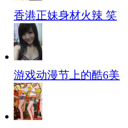
香港正妹身材火辣 笑
游戏动漫节上的酷6美