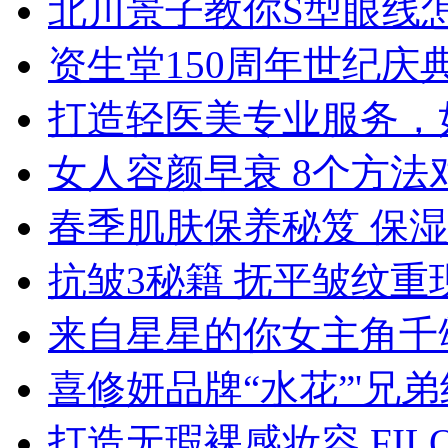
北川景子教你S型眼线
资生堂150周年世纪
打造轻医美专业服务，
女人容颜早衰 8个方法
春季肌肤保养秘笈 保
抗皱3秘籍 抚平皱纹重
来自星星的你女主角千
喜修妍品牌“水花”'兄
打造无瑕裸感妆容 FI