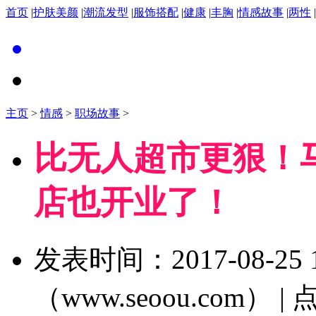
首页
|
护肤美颜
|
潮流发型
|
服饰搭配
|
健康
|
丰胸
|
情感故事
|
两性
|
主页
>
情感
>
职场故事
>
比无人超市更狠！
店也开业了！
发表时间：2017-08-25 1
（www.seoou.com） 