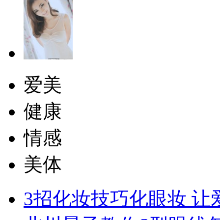
爱美
健康
情感
美体
3招化妆技巧化眼妆 