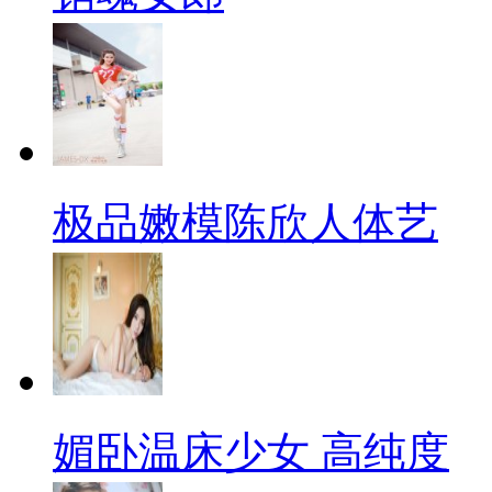
极品嫩模陈欣人体艺
媚卧温床少女 高纯度