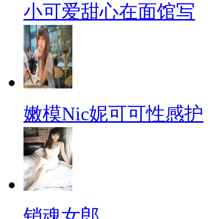
小可爱甜心在面馆写
嫩模Nic妮可可性感护
销魂女郎