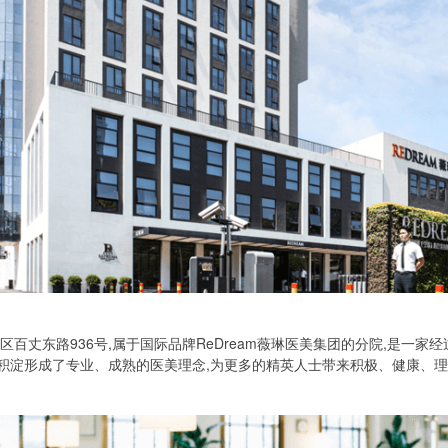
州区百丈东路
936
号,属于国际品牌
ReDream
薇琳医美集团的分院,是一家
积淀形成了专业、成熟的医美理念,为更多的精英人士带来积极、健康、