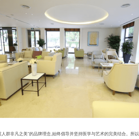
精英人群非凡之美”的品牌理念,始终倡导并坚持医学与艺术的完美结合。所