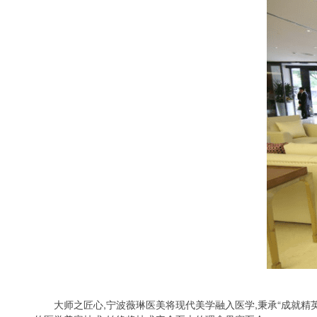
大师之匠心,宁波薇琳医美将现代美学融入医学,秉承“成就