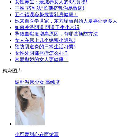
女性养生：最滋养女人的6大食物!
丰胸“挤乳法”长期挤乳沟易致病!
五个错误姿势危害乳房健康！
她来自医学世家，东方瑞丽创始人夏嘉让更多人
如何冲洗阴道 阴道卫生小常识
导致血黏度增高原因，有哪些预防方法
女人在床上几个绝密小隐私!
预防阴道炎的日常生活习惯!
女性外阴部瘙痒怎么办？
常爱撒娇的女人更健康！
精彩图库
媚卧温床少女 高纯度
小可爱甜心在面馆写